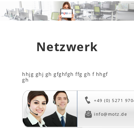
Netzwerk
hhjg ghj gh gfghfgh ffg gh f hhgf
gh
+49 (0) 5271 970
info@motz.de